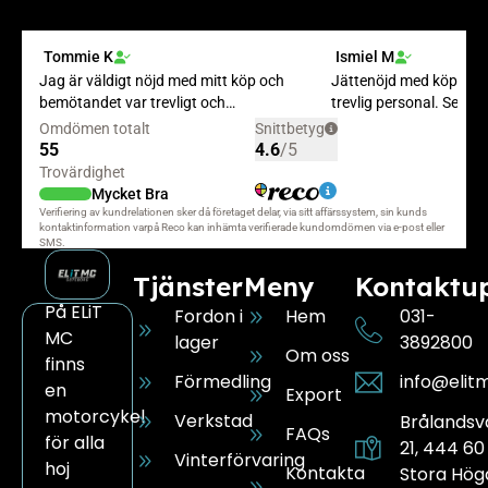
Tjänster
Meny
Kontaktup
På ELiT
Fordon i
Hem
031-
MC
lager
3892800
Om oss
finns
Förmedling
info@elit
en
Export
motorcykel
Verkstad
Brålands
FAQs
för alla
21, 444 60
Vinterförvaring
hoj
Kontakta
Stora Hög