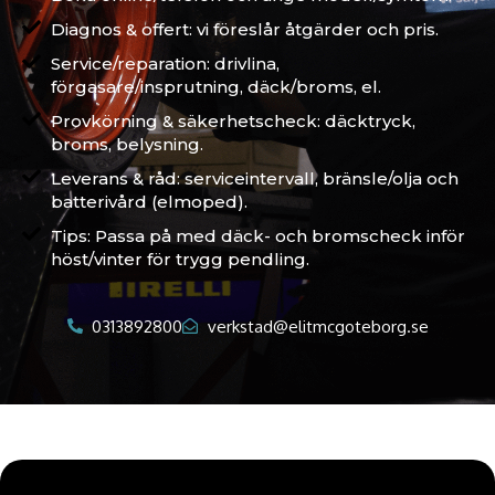
Diagnos & offert: vi föreslår åtgärder och pris.
Service/reparation: drivlina,
förgasare/insprutning, däck/broms, el.
Provkörning & säkerhetscheck: däcktryck,
broms, belysning.
Leverans & råd: serviceintervall, bränsle/olja och
batterivård (elmoped).
Tips: Passa på med däck- och bromscheck inför
höst/vinter för trygg pendling.
0313892800
verkstad@elitmcgoteborg.se