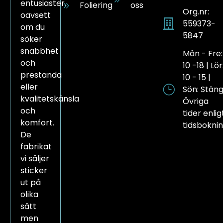
entusiaster,
Foliering
oss
Org.nr:
oavsett
559373-
om du
5847
söker
snabbhet
Mån - Fre:
och
10 -18 | Lör
prestanda
10 - 15 |
eller
Sön: Stän
kvalitetskänsla
Övriga
och
tider enlig
komfort.
tidsbokni
De
fabrikat
vi säljer
sticker
ut på
olika
sätt
men