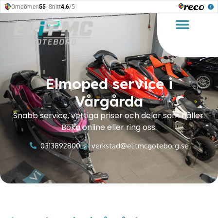
Elmoped service i
Vårgårda
Snabb service, vettiga priser och delar som håller.
Boka online eller ring oss.
0313892800
verkstad@elitmcgoteborg.se