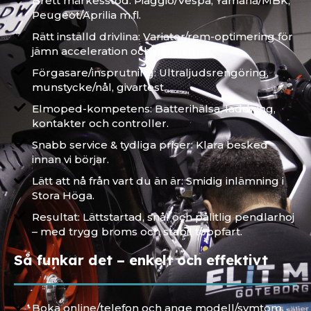
Brett märkesstöd: Piaggio/Vespa, Yamaha/MBK,
Peugeot/Aprilia m.fl.
Rätt inställd drivlina: Variator/rem-optimering för
jämn acceleration och hållbarhet.
Förgasare/insprutning: Ultraljudsrengöring,
munstycke/nål, givartest.
Elmoped-kompetens: Batterihälsa, laddning,
kontakter och controller.
Snabb service & tydliga priser: Klara besked
innan vi börjar.
Lätt att nå från vart du än är: Smidig inlämning i
Stora Höga.
Resultat: Lättstartad, snål och pålitlig pendlarhoj
– med trygg broms och stabil toppfart.
Så funkar det – enkelt och effektivt
Boka online/telefon och ange modell/symtom.