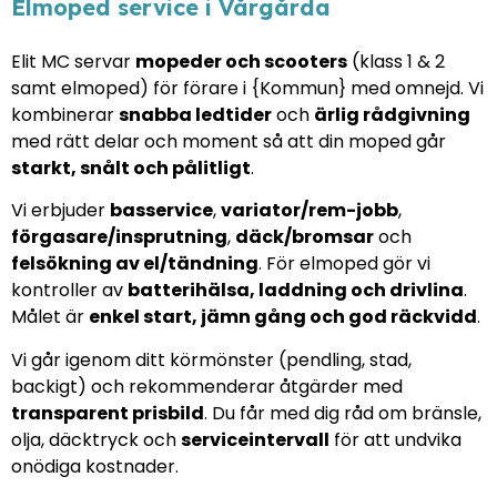
Elmoped service i Vårgårda
Elit MC servar
mopeder och scooters
(klass 1 & 2
samt elmoped) för förare i {Kommun} med omnejd. Vi
kombinerar
snabba ledtider
och
ärlig rådgivning
med rätt delar och moment så att din moped går
starkt, snålt och pålitligt
.
Vi erbjuder
basservice
,
variator/rem-jobb
,
förgasare/insprutning
,
däck/bromsar
och
felsökning av el/tändning
. För elmoped gör vi
kontroller av
batterihälsa, laddning och drivlina
.
Målet är
enkel start, jämn gång och god räckvidd
.
Vi går igenom ditt körmönster (pendling, stad,
backigt) och rekommenderar åtgärder med
transparent prisbild
. Du får med dig råd om bränsle,
olja, däcktryck och
serviceintervall
för att undvika
onödiga kostnader.